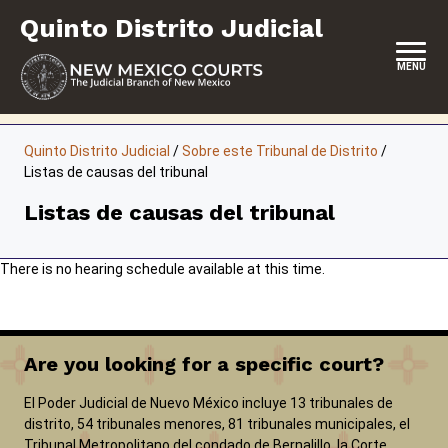
Saltar
Quinto Distrito Judicial
al
contenido
MENU
INICIO
Quinto Distrito Judicial
/
Sobre este Tribunal de Distrito
/
Listas de causas del tribunal
SOBRE ESTE TRIBUNAL DE DISTRITO
Listas de causas del tribunal
SERVICIO DE JURADO
AUTOREPRESENTACIÓN
There is no hearing schedule available at this time.
SERVICIOS Y PROGRAMAS
FORMULARIOS Y EXPEDIENTES
Are you looking for a specific court?
El Poder Judicial de Nuevo México incluye 13 tribunales de
distrito, 54 tribunales menores, 81 tribunales municipales, el
Tribunal Metropolitano del condado de Bernalillo, la Corte