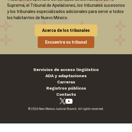
Suprema, el Tribunal de Apelaciones, los tribunales sucesorios
Carreras
Pago de sanciones y aranceles
y los tribunales especializados adicionales para servir a todos
ADA y adaptaciones
los habitantes de Nuevo México.
View site in English
Acerca de los tribunales
Encuentre su tribunal
Servicios de acceso lingüístico
ADA y adaptaciones
Carreras
Registros públicos
Contacto
© 2026 New Mexico Judicial Branch. All rights reserved.