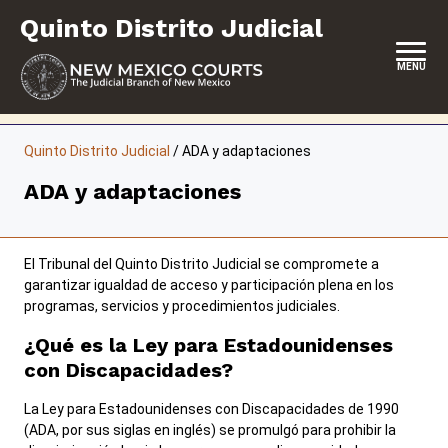
Saltar
Quinto Distrito Judicial
al
contenido
MENU
INICIO
Quinto Distrito Judicial
/
ADA y adaptaciones
SOBRE ESTE TRIBUNAL DE DISTRITO
ADA y adaptaciones
SERVICIO DE JURADO
AUTOREPRESENTACIÓN
El Tribunal del Quinto Distrito Judicial se compromete a
garantizar igualdad de acceso y participación plena en los
SERVICIOS Y PROGRAMAS
programas, servicios y procedimientos judiciales.
¿Qué es la Ley para Estadounidenses
FORMULARIOS Y EXPEDIENTES
con Discapacidades?
La Ley para Estadounidenses con Discapacidades de 1990
(ADA, por sus siglas en inglés) se promulgó para prohibir la